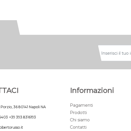
TACI
Informazioni
Pagamenti
 Porzio, 36 80141 Napoli NA
Prodotti
45403
+39 393.8316193
Chi siamo
Contatti
obertorusso.it