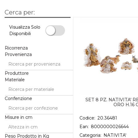
Cerca per:
La modifica di un filtro aggiorna automaticamente gli altri filtri 
Visualizza Solo
Disponibili
Visualizza Solo Disponibili
Ricorrenza
Provenienza
Produttore
Materiale
Confenzione
SET 8 PZ. NATIVITA' 
ORO H.16 
Misure in cm
Codice:
20.36481
Ean:
8000000026644
Categoria:
NATIVITA'
Peso Prodotto in Kg