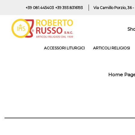
+39 081.445403
+39 393.8316193
Via Camillo Porzio, 36 -
Sh
ACCESSORI LITURGICI
ARTICOLI RELIGIOSI
Home Pag