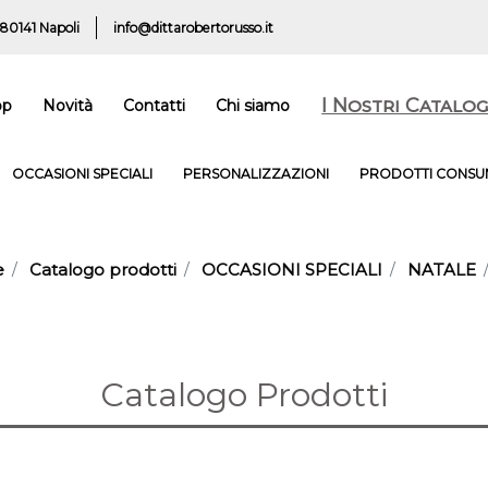
 80141 Napoli
info@dittarobertorusso.it
I Nostri Catalog
op
Novità
Contatti
Chi siamo
OCCASIONI SPECIALI
PERSONALIZZAZIONI
PRODOTTI CONSUM
e
Catalogo prodotti
OCCASIONI SPECIALI
NATALE
Catalogo Prodotti