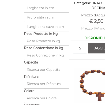
Categoria:
BRACCI
DECIN
Prezzo d'Acqui
€ 2,50
Prezzo IVA inc
Peso Prodotto in Kg
DISPONIBI
Quantità
AGGI
Peso Confenzione in kg
Capacita
Rifinitura
Colore