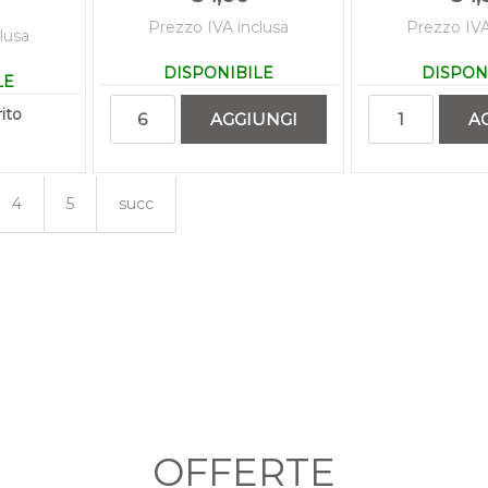
Prezzo IVA inclusa
Prezzo IVA
lusa
DISPONIBILE
DISPON
LE
Quantità
Quant
ito
AGGIUNGI
A
4
5
succ
OFFERTE