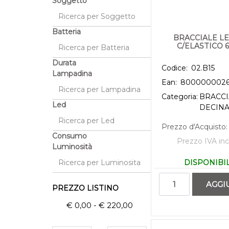
Soggetto
Batteria
BRACCIALE L
C/ELASTICO 6
Durata
Codice:
02.B15
Lampadina
Ean:
800000002
Categoria:
BRACCI
Led
DECIN
Prezzo d'Acquisto:
Consumo
Prezzo IVA inc
Luminosità
DISPONIBI
Quantità
AGGI
PREZZO LISTINO
€ 0,00 - € 220,00