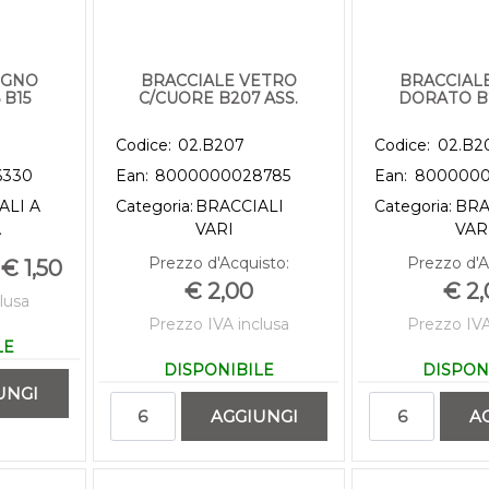
EGNO
BRACCIALE VETRO
BRACCIAL
 B15
C/CUORE B207 ASS.
DORATO B2
Codice:
02.B207
Codice:
02.B2
6330
Ean:
8000000028785
Ean:
8000000
ALI A
Categoria:
BRACCIALI
Categoria:
BRA
A
VARI
VAR
Prezzo d'Acquisto:
Prezzo d'A
€ 1,50
€ 2,00
€ 2
lusa
Prezzo IVA inclusa
Prezzo IVA
LE
DISPONIBILE
DISPON
UNGI
Quantità
Quant
AGGIUNGI
A