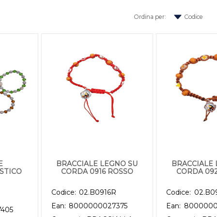
Ordina per:
altri filtri disponibili.
E
BRACCIALE LEGNO SU
BRACCIALE 
STICO
CORDA 0916 ROSSO
CORDA 092
Codice:
02.B0916R
Codice:
02.B0
Ean:
8000000027375
Ean:
8000000
405