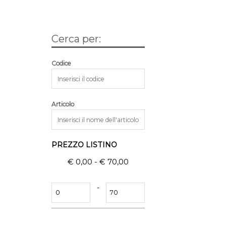
Cerca per:
La modifica di un filtro aggiorna automaticamente gli 
Codice
Articolo
PREZZO LISTINO
€ 0,00 - € 70,00
Prezzo minimo
Prezzo massimo
-