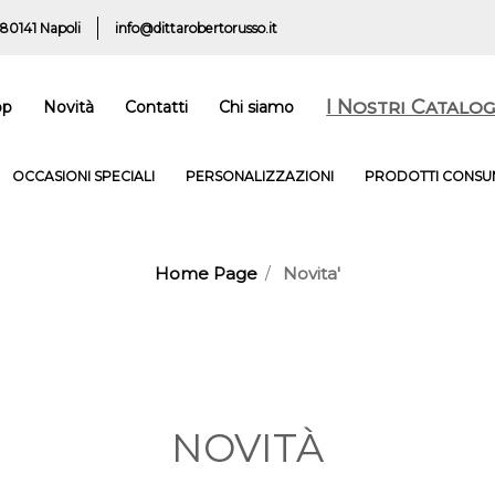
 80141 Napoli
info@dittarobertorusso.it
I Nostri Catalog
op
Novità
Contatti
Chi siamo
OCCASIONI SPECIALI
PERSONALIZZAZIONI
PRODOTTI CONSUM
Home Page
Novita'
NOVITÀ