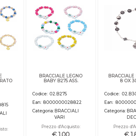
E
BRACCIALE LEGNO
BRACCIALE
ORATO
BABY B275 ASS.
8 OX 3
Codice:
02.B275
Codice:
02.B3
Ean:
8000000028822
Ean:
8000000
815
Categoria:
BRACCIALI
Categoria:
BRA
ALI
VARI
DEC
Prezzo d'Acquisto:
Prezzo d'A
sto:
€ 1,00
€ 1,