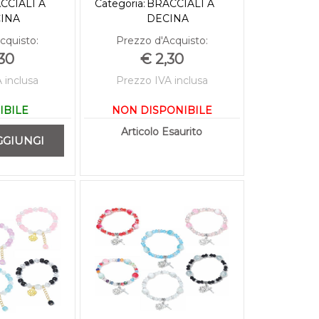
CCIALI A
Categoria:
BRACCIALI A
INA
DECINA
cquisto:
Prezzo d'Acquisto:
30
€ 2,30
 inclusa
Prezzo IVA inclusa
IBILE
NON DISPONIBILE
ità
Articolo Esaurito
GGIUNGI