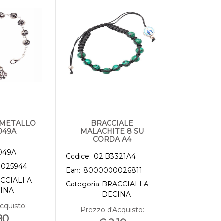
 METALLO
BRACCIALE
049A
MALACHITE 8 SU
CORDA A4
049A
Codice:
02.B3321A4
025944
Ean:
8000000026811
CCIALI A
Categoria:
BRACCIALI A
INA
DECINA
cquisto:
Prezzo d'Acquisto:
80