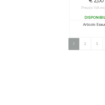
€ 2,00
Prezzo IVA inc
DISPONIBI
Articolo Esaur
1
2
3