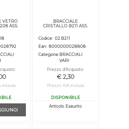
E VETRO
BRACCIALE
08 ASS.
CRISTALLO B211 ASS.
08
Codice:
02.B211
028792
Ean:
8000000028808
CCIALI
Categoria:
BRACCIALI
I
VARI
cquisto:
Prezzo d'Acquisto:
,00
€ 2,30
 inclusa
Prezzo IVA inclusa
IBILE
DISPONIBILE
ità
Articolo Esaurito
GGIUNGI