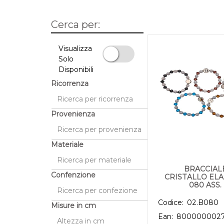
Cerca per:
La modifica di un filtro aggiorna automaticamente gli 
Visualizza
Solo
Disponibili
Visualizza Solo Disponibili
Ricorrenza
Provenienza
Materiale
BRACCIAL
Confenzione
CRISTALLO ELA
080 ASS.
Codice:
02.B080
Misure in cm
Ean:
8000000027