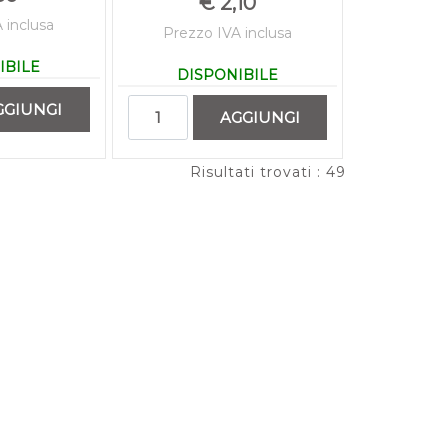
€ 2,10
 inclusa
Prezzo IVA inclusa
IBILE
DISPONIBILE
ità
Quantità
GGIUNGI
AGGIUNGI
Risultati trovati : 49