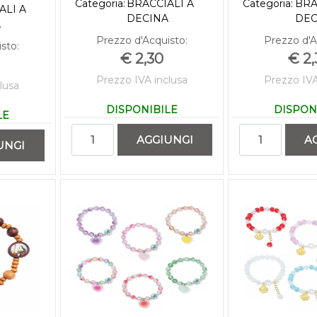
Categoria:
BRACCIALI A
Categoria:
BRA
ALI A
DECINA
DEC
A
Prezzo d'Acquisto:
Prezzo d'A
sto:
€ 2,30
€ 2,
Prezzo IVA inclusa
Prezzo IVA
lusa
DISPONIBILE
DISPON
LE
Quantità
Quant
AGGIUNGI
A
UNGI