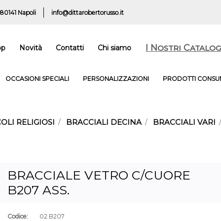
 80141 Napoli
info@dittarobertorusso.it
I Nostri Catalog
op
Novità
Contatti
Chi siamo
OCCASIONI SPECIALI
PERSONALIZZAZIONI
PRODOTTI CONSUM
OLI RELIGIOSI
BRACCIALI DECINA
BRACCIALI VARI
BRACCIALE VETRO C/CUORE
B207 ASS.
Codice:
02.B207