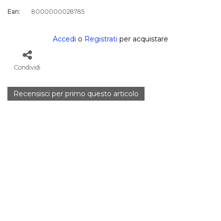
Ean:
8000000028785
Accedi
o
Registrati
per acquistare
Condividi
Recensisci per primo questo articolo