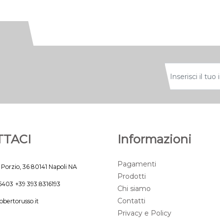
TACI
Informazioni
Pagamenti
 Porzio, 36 80141 Napoli NA
Prodotti
45403
+39 393.8316193
Chi siamo
Contatti
obertorusso.it
Privacy e Policy