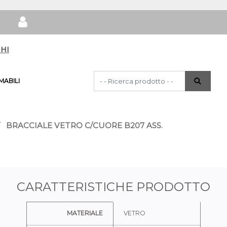
hi
La modifica di un filtro aggiorna automat
ABILI
BRACCIALE VETRO C/CUORE B207 ASS.
CARATTERISTICHE PRODOTTO
Ulteriori informazioni
MATERIALE
VETRO