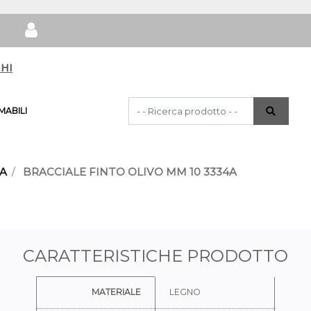
hi
La modifica di un filtro aggiorna automat
ABILI
NA
BRACCIALE FINTO OLIVO MM 10 3334A
CARATTERISTICHE PRODOTTO
Ulteriori informazioni
MATERIALE
LEGNO