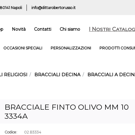
 80141 Napoli
info@dittarobertorusso.it
I Nostri Catalog
op
Novità
Contatti
Chi siamo
OCCASIONI SPECIALI
PERSONALIZZAZIONI
PRODOTTI CONSUM
I RELIGIOSI
BRACCIALI DECINA
BRACCIALI A DECI
BRACCIALE FINTO OLIVO MM 10
3334A
Codice:
02.B3334