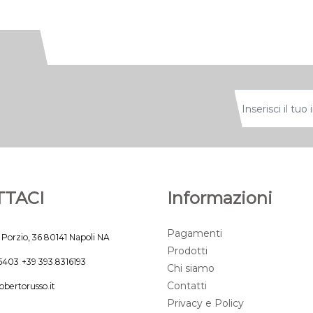
TACI
Informazioni
Pagamenti
 Porzio, 36 80141 Napoli NA
Prodotti
45403
+39 393.8316193
Chi siamo
Contatti
obertorusso.it
Privacy e Policy