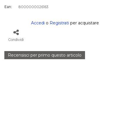
Ean:
8000000026163
Accedi
o
Registrati
per acquistare
Condividi
Recensisci per primo questo articolo