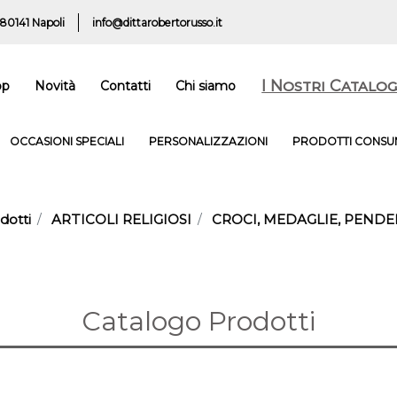
 80141 Napoli
info@dittarobertorusso.it
I Nostri Catalog
op
Novità
Contatti
Chi siamo
OCCASIONI SPECIALI
PERSONALIZZAZIONI
PRODOTTI CONSUM
dotti
ARTICOLI RELIGIOSI
CROCI, MEDAGLIE, PENDE
Catalogo Prodotti