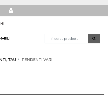
hi
La modifica di un filtro aggiorna automat
ABILI
NTI, TAU
PENDENTI VARI