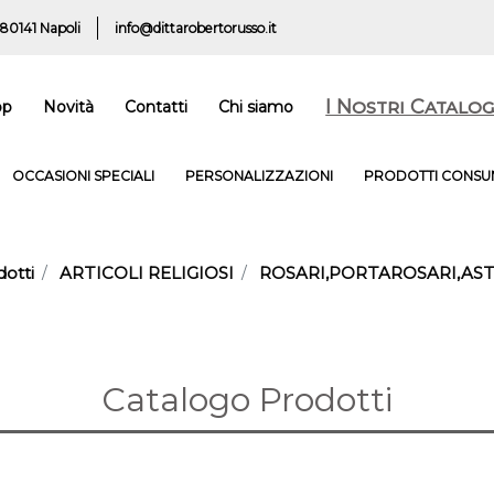
 80141 Napoli
info@dittarobertorusso.it
I Nostri Catalog
op
Novità
Contatti
Chi siamo
OCCASIONI SPECIALI
PERSONALIZZAZIONI
PRODOTTI CONSUM
otti
ARTICOLI RELIGIOSI
ROSARI,PORTAROSARI,AS
Catalogo Prodotti