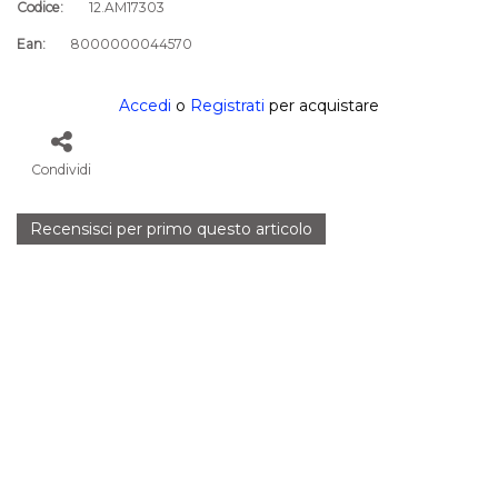
Codice:
12.AM17303
Ean:
8000000044570
Accedi
o
Registrati
per acquistare
Condividi
Recensisci per primo questo articolo