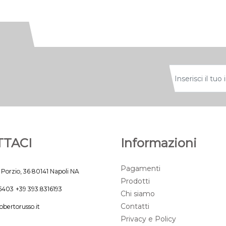
TACI
Informazioni
Pagamenti
 Porzio, 36 80141 Napoli NA
Prodotti
45403
+39 393.8316193
Chi siamo
Contatti
obertorusso.it
Privacy e Policy