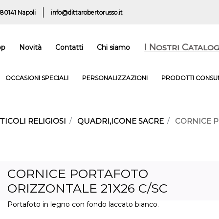
 80141 Napoli
info@dittarobertorusso.it
I Nostri Catalog
op
Novità
Contatti
Chi siamo
OCCASIONI SPECIALI
PERSONALIZZAZIONI
PRODOTTI CONSUM
TICOLI RELIGIOSI
QUADRI,ICONE SACRE
CORNICE P
CORNICE PORTAFOTO
ORIZZONTALE 21X26 C/SC
Portafoto in legno con fondo laccato bianco.