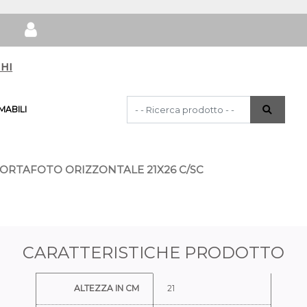
hi
La modifica di un filtro aggiorna automat
ABILI
ORTAFOTO ORIZZONTALE 21X26 C/SC
CARATTERISTICHE PRODOTTO
Ulteriori informazioni
ALTEZZA IN CM
21