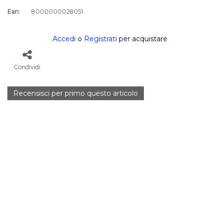
Ean:
8000000028051
Accedi
o
Registrati
per acquistare
Condividi
Recensisci per primo questo articolo