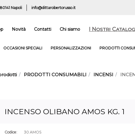
 80141 Napoli
info@dittarobertorusso.it
I Nostri Catalog
op
Novità
Contatti
Chi siamo
OCCASIONI SPECIALI
PERSONALIZZAZIONI
PRODOTTI CONSUM
rodotti
PRODOTTI CONSUMABILI
INCENSI
INCEN
INCENSO OLIBANO AMOS KG. 1
Codice:
30.AMOS