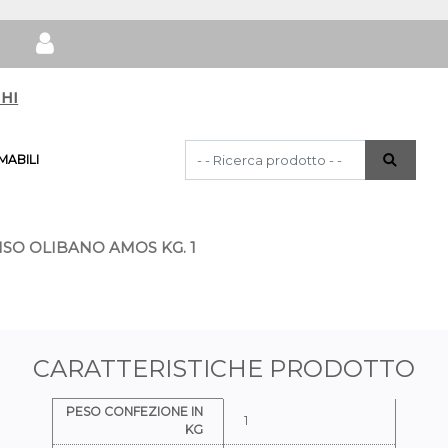
hi
La modifica di un filtro aggiorna automat
ABILI
SO OLIBANO AMOS KG. 1
CARATTERISTICHE PRODOTTO
Ulteriori informazioni
PESO CONFEZIONE IN
1
KG