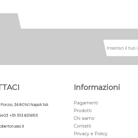
TACI
Informazioni
Pagamenti
 Porzio, 36 80141 Napoli NA
Prodotti
45403
+39 393.8316193
Chi siamo
Contatti
obertorusso.it
Privacy e Policy