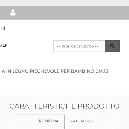
hi
La modifica di un filtro aggiorna automat
ABILI
A IN LEGNO PIEGHEVOLE PER BAMBINO CM.15
CARATTERISTICHE PRODOTTO
Ulteriori informazioni
RIFINITURA
ARTIGIANALE