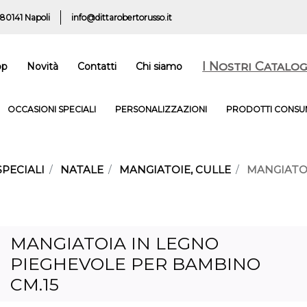
 80141 Napoli
info@dittarobertorusso.it
I Nostri Catalog
op
Novità
Contatti
Chi siamo
OCCASIONI SPECIALI
PERSONALIZZAZIONI
PRODOTTI CONSUM
SPECIALI
NATALE
MANGIATOIE, CULLE
MANGIATOI
MANGIATOIA IN LEGNO
PIEGHEVOLE PER BAMBINO
CM.15