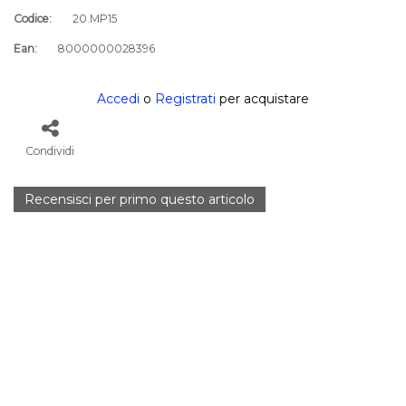
Codice:
20.MP15
Ean:
8000000028396
Accedi
o
Registrati
per acquistare
Condividi
Recensisci per primo questo articolo