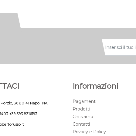
TACI
Informazioni
Pagamenti
 Porzio, 36 80141 Napoli NA
Prodotti
45403
+39 393.8316193
Chi siamo
Contatti
obertorusso.it
Privacy e Policy