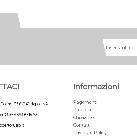
TACI
Informazioni
Pagamenti
 Porzio, 36 80141 Napoli NA
Prodotti
45403
+39 393.8316193
Chi siamo
Contatti
obertorusso.it
Privacy e Policy