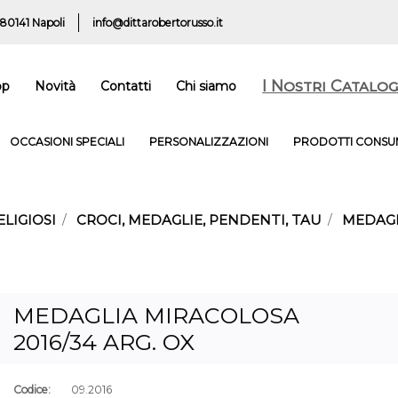
 80141 Napoli
info@dittarobertorusso.it
I Nostri Catalog
op
Novità
Contatti
Chi siamo
OCCASIONI SPECIALI
PERSONALIZZAZIONI
PRODOTTI CONSUM
ELIGIOSI
CROCI, MEDAGLIE, PENDENTI, TAU
MEDAGL
MEDAGLIA MIRACOLOSA
2016/34 ARG. OX
Codice:
09.2016