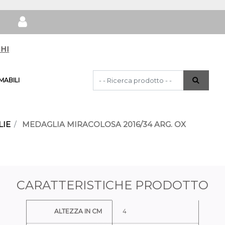
hi
La modifica di un filtro aggiorna automat
ABILI
IE
MEDAGLIA MIRACOLOSA 2016/34 ARG. OX
CARATTERISTICHE PRODOTTO
Ulteriori informazioni
ALTEZZA IN CM
4