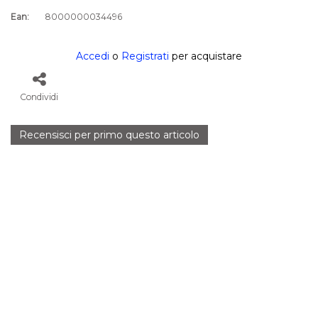
Ean:
8000000034496
Accedi
o
Registrati
per acquistare
Condividi
Recensisci per primo questo articolo