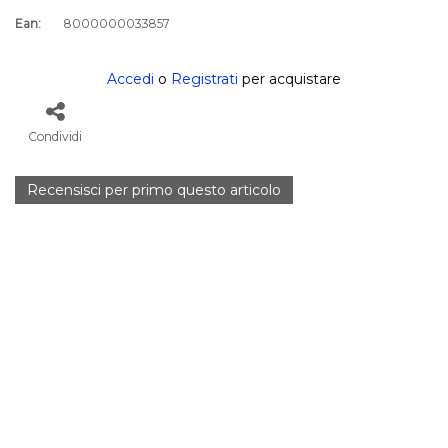
Ean:
8000000033857
Accedi
o
Registrati
per acquistare
Condividi
Recensisci per primo questo articolo