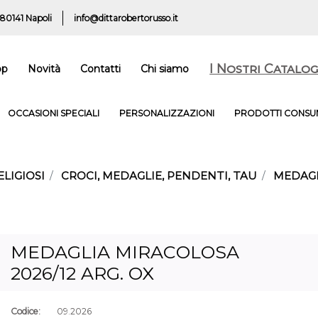
 80141 Napoli
info@dittarobertorusso.it
I Nostri Catalog
op
Novità
Contatti
Chi siamo
OCCASIONI SPECIALI
PERSONALIZZAZIONI
PRODOTTI CONSUM
ELIGIOSI
CROCI, MEDAGLIE, PENDENTI, TAU
MEDAGL
MEDAGLIA MIRACOLOSA
2026/12 ARG. OX
Codice:
09.2026