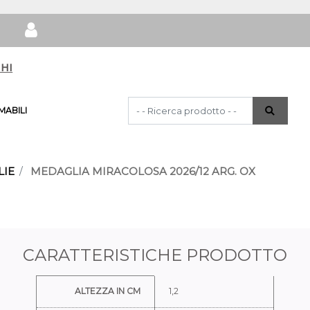
hi
La modifica di un filtro aggiorna automat
ABILI
IE
MEDAGLIA MIRACOLOSA 2026/12 ARG. OX
CARATTERISTICHE PRODOTTO
Ulteriori informazioni
ALTEZZA IN CM
1,2