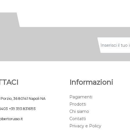
TACI
Informazioni
Pagamenti
 Porzio, 36 80141 Napoli NA
Prodotti
45403
+39 393.8316193
Chi siamo
Contatti
obertorusso.it
Privacy e Policy