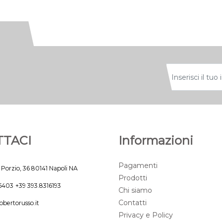
TACI
Informazioni
Pagamenti
 Porzio, 36 80141 Napoli NA
Prodotti
45403
+39 393.8316193
Chi siamo
Contatti
obertorusso.it
Privacy e Policy