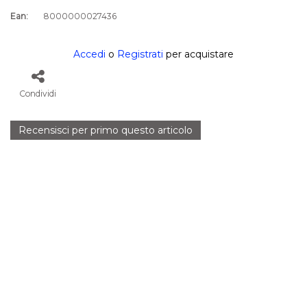
Ean:
8000000027436
Accedi
o
Registrati
per acquistare
Condividi
Recensisci per primo questo articolo