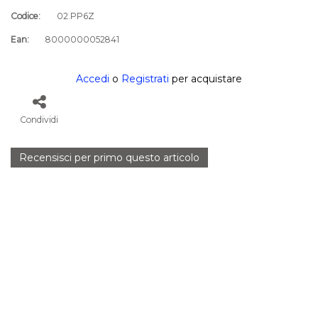
Codice:
02.PP6Z
Ean:
8000000052841
Accedi
o
Registrati
per acquistare
Condividi
Recensisci per primo questo articolo