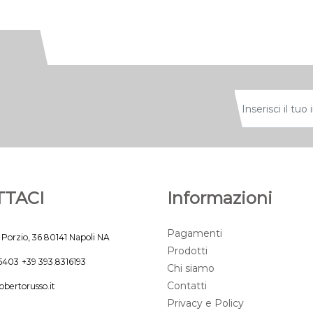
TACI
Informazioni
Pagamenti
 Porzio, 36 80141 Napoli NA
Prodotti
45403
+39 393.8316193
Chi siamo
Contatti
obertorusso.it
Privacy e Policy