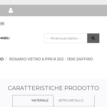
hi
La modifica di un filtro aggiorna automat
ABILI
RO
ROSARIO VETRO 6 PP6 R 202 - 1300 ZAFFIRO
CARATTERISTICHE PRODOTTO
Ulteriori informazioni
MATERIALE
VETRO,METALLO