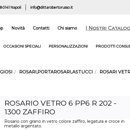
 80141 Napoli
info@dittarobertorusso.it
I Nostri Catalog
op
Novità
Contatti
Chi siamo
OCCASIONI SPECIALI
PERSONALIZZAZIONI
PRODOTTI CONSUM
GIOSI
ROSARI,PORTAROSARI,ASTUCCI
ROSARI VET
ROSARIO VETRO 6 PP6 R 202 -
1300 ZAFFIRO
Rosario con grano in vetro colore zaffiro, legatura e croce in
metallo argentato.