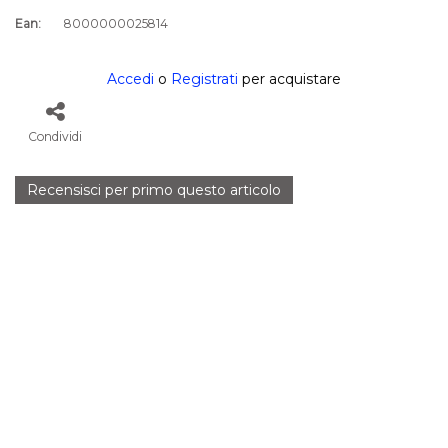
Ean:
8000000025814
Accedi
o
Registrati
per acquistare
Condividi
Recensisci per primo questo articolo