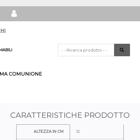
hi
La modifica di un filtro aggiorna automat
ABILI
IMA COMUNIONE
CARATTERISTICHE PRODOTTO
Ulteriori informazioni
ALTEZZA IN CM
12