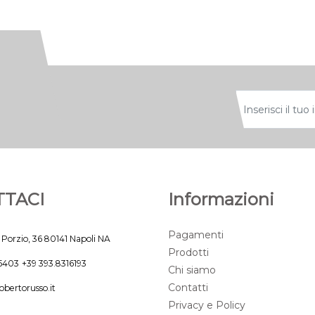
TACI
Informazioni
Pagamenti
 Porzio, 36 80141 Napoli NA
Prodotti
45403
+39 393.8316193
Chi siamo
Contatti
obertorusso.it
Privacy e Policy