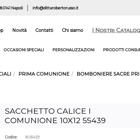
 80141 Napoli
info@dittarobertorusso.it
I Nostri Catalog
op
Novità
Contatti
Chi siamo
OCCASIONI SPECIALI
PERSONALIZZAZIONI
PRODOTTI CONSUM
IALI
PRIMA COMUNIONE
BOMBONIERE SACRE PR
SACCHETTO CALICE I
COMUNIONE 10X12 55439
Codice:
16.55439