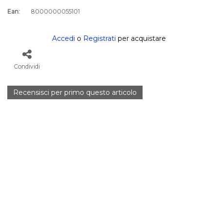
Ean:
8000000055101
Accedi
o
Registrati
per acquistare
Condividi
Recensisci per primo questo articolo