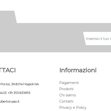
TACI
Informazioni
Pagamenti
 Porzio, 36 80141 Napoli NA
Prodotti
45403
+39 393.8316193
Chi siamo
Contatti
obertorusso.it
Privacy e Policy