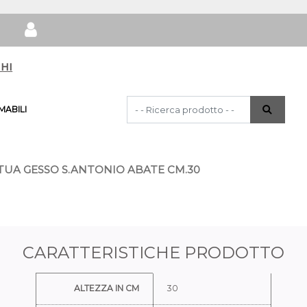
hi
La modifica di un filtro aggiorna automat
ABILI
TUA GESSO S.ANTONIO ABATE CM.30
CARATTERISTICHE PRODOTTO
Ulteriori informazioni
ALTEZZA IN CM
30