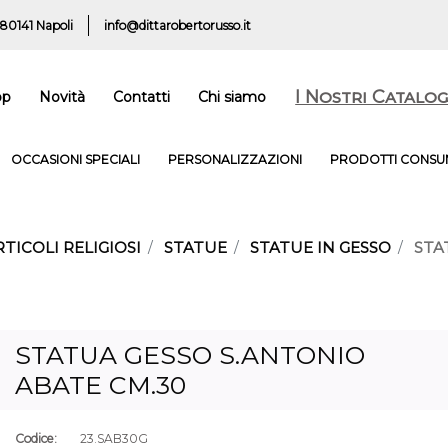
 80141 Napoli
info@dittarobertorusso.it
I Nostri Catalog
op
Novità
Contatti
Chi siamo
OCCASIONI SPECIALI
PERSONALIZZAZIONI
PRODOTTI CONSUM
RTICOLI RELIGIOSI
STATUE
STATUE IN GESSO
STA
STATUA GESSO S.ANTONIO
ABATE CM.30
Codice:
23.SAB30G