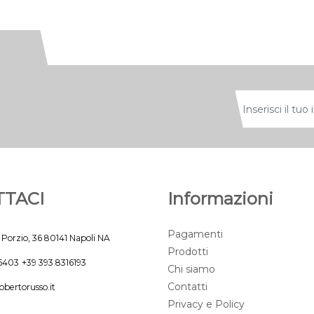
TACI
Informazioni
Pagamenti
 Porzio, 36 80141 Napoli NA
Prodotti
45403
+39 393.8316193
Chi siamo
Contatti
obertorusso.it
Privacy e Policy