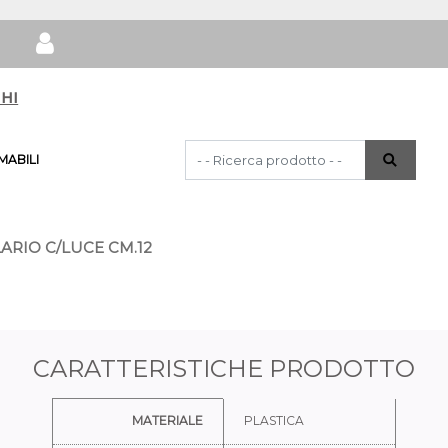
hi
La modifica di un filtro aggiorna automat
ABILI
ARIO C/LUCE CM.12
CARATTERISTICHE PRODOTTO
Ulteriori informazioni
MATERIALE
PLASTICA