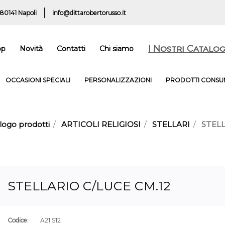
 80141 Napoli
info@dittarobertorusso.it
I Nostri Catalog
op
Novità
Contatti
Chi siamo
OCCASIONI SPECIALI
PERSONALIZZAZIONI
PRODOTTI CONSUM
logo prodotti
ARTICOLI RELIGIOSI
STELLARI
STELL
STELLARIO C/LUCE CM.12
Codice:
A21.S12