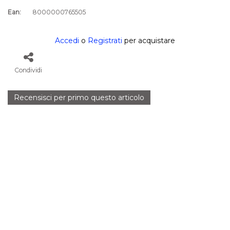
Ean:
8000000765505
Accedi
o
Registrati
per acquistare
Condividi
Recensisci per primo questo articolo