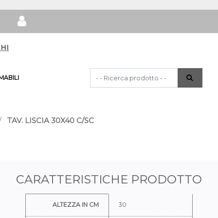
hi
La modifica di un filtro aggiorna automat
ABILI
TAV. LISCIA 30X40 C/SC
CARATTERISTICHE PRODOTTO
Ulteriori informazioni
ALTEZZA IN CM
30