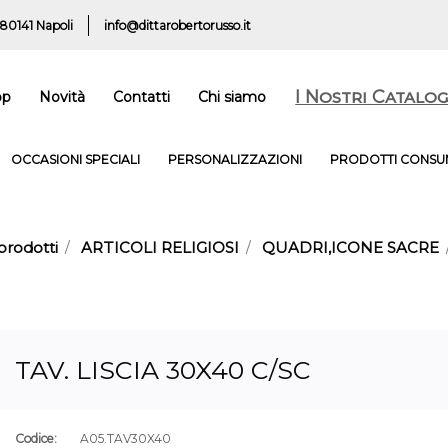
 80141 Napoli
info@dittarobertorusso.it
I Nostri Catalog
op
Novità
Contatti
Chi siamo
OCCASIONI SPECIALI
PERSONALIZZAZIONI
PRODOTTI CONSUM
prodotti
ARTICOLI RELIGIOSI
QUADRI,ICONE SACRE
TAV. LISCIA 30X40 C/SC
Codice:
A05.TAV30X40