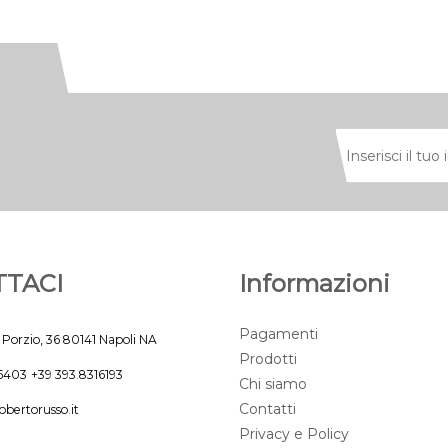
TACI
Informazioni
Pagamenti
 Porzio, 36 80141 Napoli NA
Prodotti
45403
+39 393.8316193
Chi siamo
Contatti
obertorusso.it
Privacy e Policy