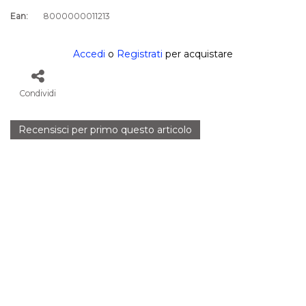
Ean:
8000000011213
Accedi
o
Registrati
per acquistare
Condividi
Recensisci per primo questo articolo