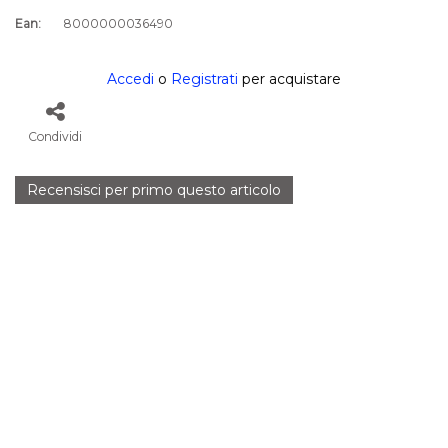
Ean:
8000000036490
Accedi
o
Registrati
per acquistare
Condividi
Recensisci per primo questo articolo