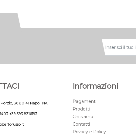
TACI
Informazioni
Pagamenti
 Porzio, 36 80141 Napoli NA
Prodotti
45403
+39 393.8316193
Chi siamo
Contatti
obertorusso.it
Privacy e Policy