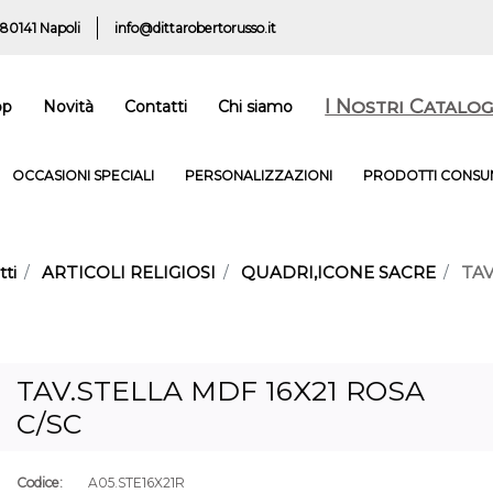
 80141 Napoli
info@dittarobertorusso.it
I Nostri Catalog
op
Novità
Contatti
Chi siamo
OCCASIONI SPECIALI
PERSONALIZZAZIONI
PRODOTTI CONSUM
ti
ARTICOLI RELIGIOSI
QUADRI,ICONE SACRE
TAV
TAV.STELLA MDF 16X21 ROSA
C/SC
Codice:
A05.STE16X21R