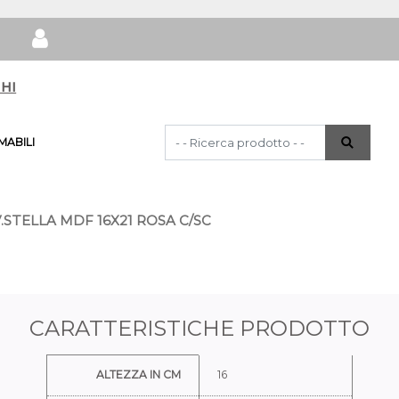
hi
La modifica di un filtro aggiorna automat
ABILI
.STELLA MDF 16X21 ROSA C/SC
CARATTERISTICHE PRODOTTO
Ulteriori informazioni
ALTEZZA IN CM
16